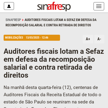
Mostr
ou
escon
SINAFRESP
AUDITORES FISCAIS LOTAM A SEFAZ EM DEFESA DA
o
RECOMPOSIÇÃO SALARIAL E CONTRA RETIRADA DE DIREITOS
menu
MOBILIZAÇÕES
13/03/2025 - 12:46
A+
A-
Auditores fiscais lotam a Sefaz
em defesa da recomposição
salarial e contra retirada de
direitos
Na manhã desta quarta-feira (12), centenas de
Auditores Fiscais da Receita Estadual de todo o
estado de São Paulo se reuniram na sede da