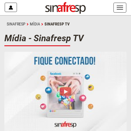
Mostr
ou
escon
SINAFRESP
MÍDIA
SINAFRESP TV
o
menu
Mídia - Sinafresp TV