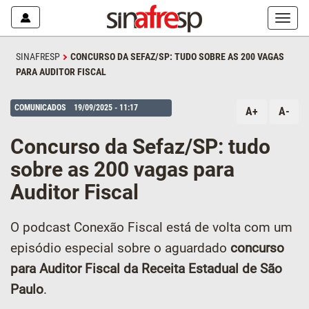
Mostr
ou
escon
SINAFRESP
CONCURSO DA SEFAZ/SP: TUDO SOBRE AS 200 VAGAS
o
PARA AUDITOR FISCAL
menu
COMUNICADOS
19/09/2025 - 11:17
A+
A-
Concurso da Sefaz/SP: tudo
sobre as 200 vagas para
Auditor Fiscal
O podcast Conexão Fiscal está de volta com um
episódio especial sobre o aguardado
concurso
para Auditor Fiscal da Receita Estadual de São
Paulo
.