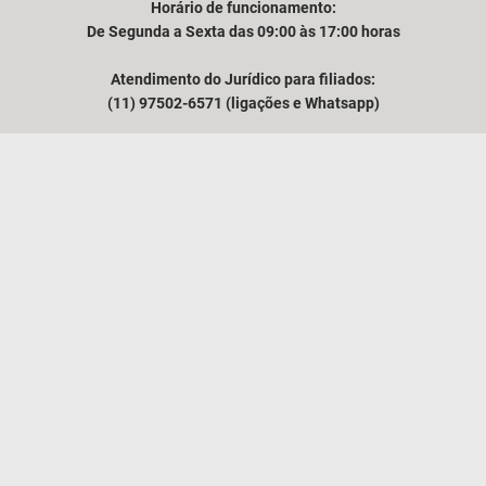
Horário de funcionamento:
De Segunda a Sexta das 09:00 às 17:00 horas
Atendimento do Jurídico para filiados:
(11) 97502-6571 (ligações e Whatsapp)
Comunicação e atendimento à imprensa:
(11) 94249-3525
VER MAPA
O SINAFRESP
NOTÍCIAS
MÍDIA
ASSUNTOS TÉCNICOS
CONTATO