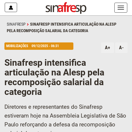
Mostr
ou
escon
SINAFRESP
SINAFRESP INTENSIFICA ARTICULAÇÃO NA ALESP
o
PELA RECOMPOSIÇÃO SALARIAL DA CATEGORIA
menu
MOBILIZAÇÕES
09/12/2025 - 06:31
A+
A-
Sinafresp intensifica
articulação na Alesp pela
recomposição salarial da
categoria
Diretores e representantes do Sinafresp
estiveram hoje na Assembleia Legislativa de São
Paulo reforçando a defesa da recomposição