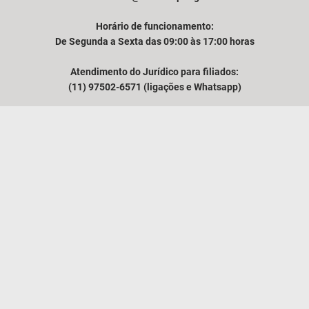
Horário de funcionamento:
De Segunda a Sexta das 09:00 às 17:00 horas
Atendimento do Jurídico para filiados:
(11) 97502-6571 (ligações e Whatsapp)
Comunicação e atendimento à imprensa:
(11) 94249-3525
VER MAPA
O SINAFRESP
NOTÍCIAS
MÍDIA
ASSUNTOS TÉCNICOS
CONTATO