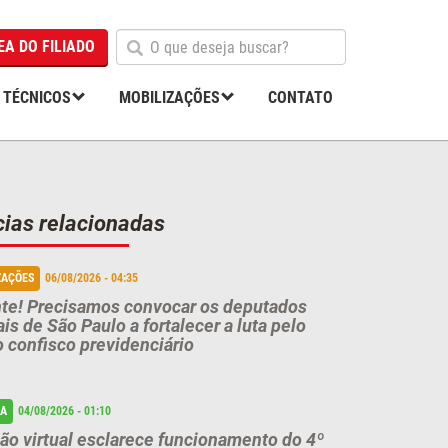
O
EA DO FILIADO
que
deseja
 TÉCNICOS
MOBILIZAÇÕES
CONTATO
buscar?
cias relacionadas
ZAÇÕES
06/08/2026 - 04:35
te! Precisamos convocar os deputados
ais de São Paulo a fortalecer a luta pelo
o confisco previdenciário
IA
04/08/2026 - 01:10
ão virtual esclarece funcionamento do 4º