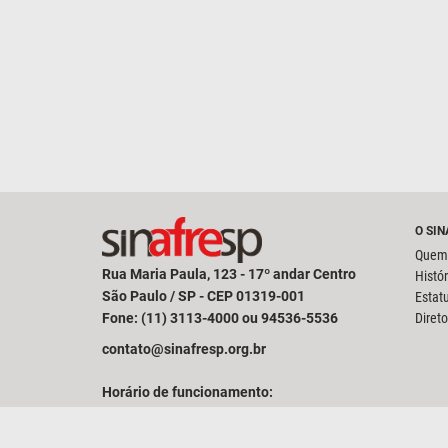
O SI
Quem
Rua Maria Paula, 123 - 17º andar Centro
Histór
São Paulo / SP - CEP 01319-001
Estat
Fone: (11) 3113-4000 ou 94536-5536
Direto
contato@sinafresp.org.br
Horário de funcionamento:
De Segunda a Sexta das 09:00 às 17:00 horas