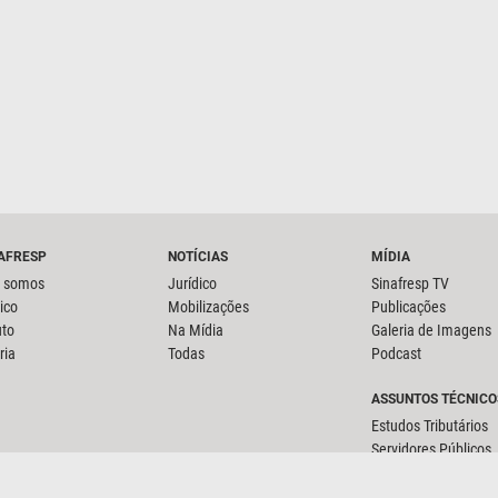
NAFRESP
NOTÍCIAS
MÍDIA
 somos
Jurídico
Sinafresp TV
ico
Mobilizações
Publicações
uto
Na Mídia
Galeria de Imagens
ria
Todas
Podcast
ASSUNTOS TÉCNICO
Estudos Tributários
Servidores Públicos
Notas técnicas