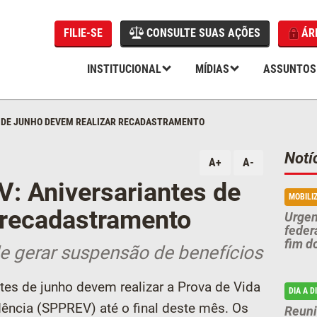
FILIE-SE
CONSULTE SUAS AÇÕES
ÁR
INSTITUCIONAL
MÍDIAS
ASSUNTOS
S DE JUNHO DEVEM REALIZAR RECADASTRAMENTO
Notí
A+
A-
: Aniversariantes de
MOBILI
 recadastramento
Urgen
feder
fim d
e gerar suspensão de benefícios
tes de junho devem realizar a Prova de Vida
DIA A D
ência (SPPREV) até o final deste mês. Os
Reuni