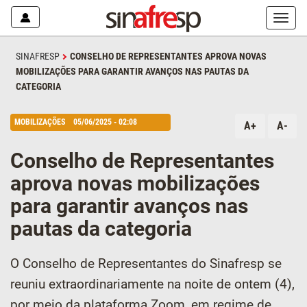
Mostr
ou
escon
SINAFRESP
CONSELHO DE REPRESENTANTES APROVA NOVAS
o
MOBILIZAÇÕES PARA GARANTIR AVANÇOS NAS PAUTAS DA
menu
CATEGORIA
MOBILIZAÇÕES
05/06/2025 - 02:08
A+
A-
Conselho de Representantes
aprova novas mobilizações
para garantir avanços nas
pautas da categoria
O Conselho de Representantes do Sinafresp se
reuniu extraordinariamente na noite de ontem (4),
por meio da plataforma Zoom, em regime de