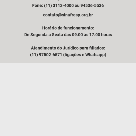
Fone: (11) 3113-4000 ou 94536-5536
contato@sinafresp.org.br
Horário de funcionamento:
De Segunda a Sexta das 09:00 às 17:00 horas
Atendimento do Jurídico para filiados:
(11) 97502-6571 (ligações e Whatsapp)
Comunicação e atendimento à imprensa:
(11) 94249-3525
VER MAPA
O SINAFRESP
NOTÍCIAS
MÍDIA
ASSUNTOS TÉCNICOS