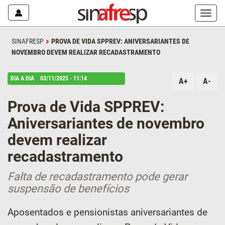
Mostr
ou
escon
SINAFRESP
PROVA DE VIDA SPPREV: ANIVERSARIANTES DE
o
NOVEMBRO DEVEM REALIZAR RECADASTRAMENTO
menu
DIA A DIA
03/11/2025 - 11:14
A+
A-
Prova de Vida SPPREV:
Aniversariantes de novembro
devem realizar
recadastramento
Falta de recadastramento pode gerar
suspensão de benefícios
Aposentados e pensionistas aniversariantes de