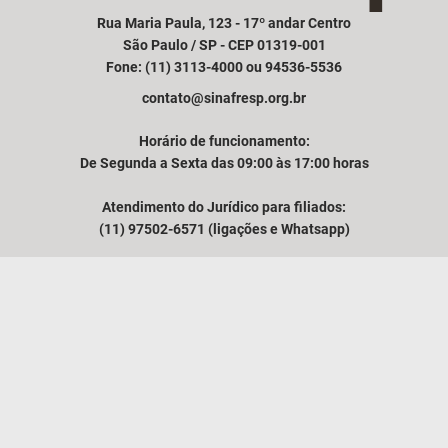
Rua Maria Paula, 123 - 17º andar Centro
São Paulo / SP - CEP 01319-001
Fone: (11) 3113-4000 ou 94536-5536
contato@sinafresp.org.br
Horário de funcionamento:
De Segunda a Sexta das 09:00 às 17:00 horas
Atendimento do Jurídico para filiados:
(11) 97502-6571 (ligações e Whatsapp)
Comunicação e atendimento à imprensa:
(11) 94249-3525
VER MAPA
O SINAFRESP
NOTÍCIAS