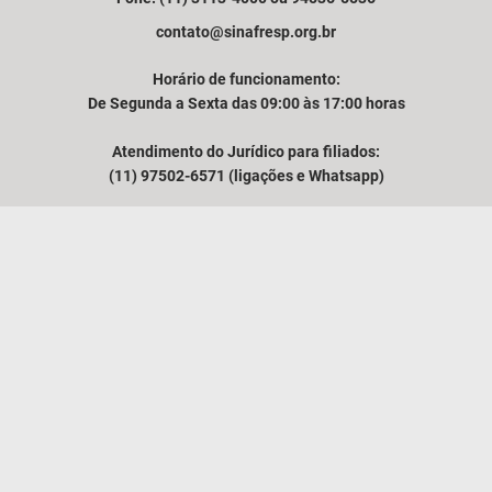
contato@sinafresp.org.br
Horário de funcionamento:
De Segunda a Sexta das 09:00 às 17:00 horas
Atendimento do Jurídico para filiados:
(11) 97502-6571 (ligações e Whatsapp)
Comunicação e atendimento à imprensa:
(11) 94249-3525
VER MAPA
O SINAFRESP
NOTÍCIAS
MÍDIA
ASSUNTOS TÉCNICOS
CONTATO