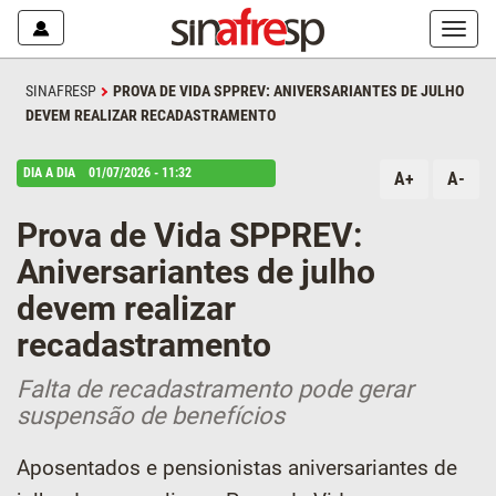
Mostr
ou
escon
SINAFRESP
PROVA DE VIDA SPPREV: ANIVERSARIANTES DE JULHO
o
DEVEM REALIZAR RECADASTRAMENTO
menu
DIA A DIA
01/07/2026 - 11:32
A+
A-
Prova de Vida SPPREV:
Aniversariantes de julho
devem realizar
recadastramento
Falta de recadastramento pode gerar
suspensão de benefícios
Aposentados e pensionistas aniversariantes de